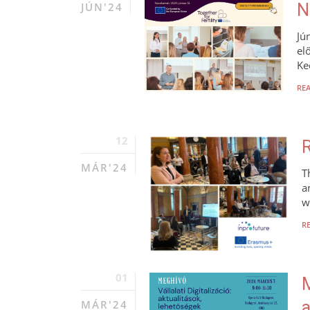
JÚN'24
N
Jú
el
Ke
RE
12
R
MÁR'24
T
a
w
R
01
M
MÁR'24
a