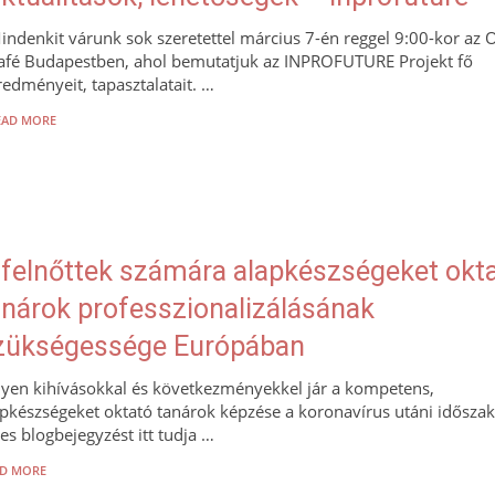
indenkit várunk sok szeretettel március 7-én reggel 9:00-kor az 
afé Budapestben, ahol bemutatjuk az INPROFUTURE Projekt fő
redményeit, tapasztalatait. …
EAD MORE
 felnőttek számára alapkészségeket okt
anárok professzionalizálásának
zükségessége Európában
lyen kihívásokkal és következményekkel jár a kompetens,
apkészségeket oktató tanárok képzése a koronavírus utáni idősza
jes blogbejegyzést itt tudja …
D MORE