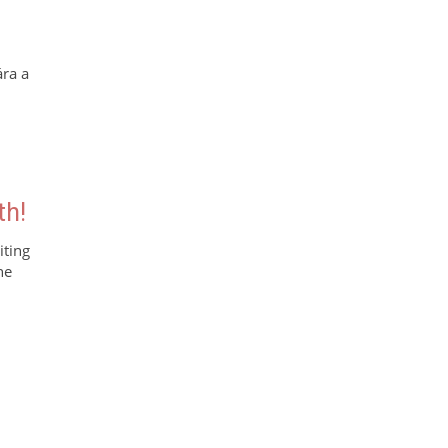
ra a
th!
iting
he