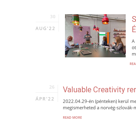
30
S
AUG'22
É
A 
öt
m
REA
26
Valuable Creativity 
ÁPR'22
2022.04.29-én (pénteken) kerül me
megismerheted a norvég-szlovák-mag
READ MORE