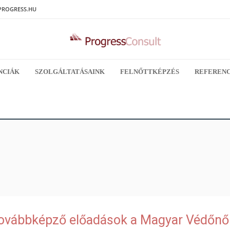
PROGRESS.HU
NCIÁK
SZOLGÁLTATÁSAINK
FELNŐTTKÉPZÉS
REFERENC
ovábbképző előadások a Magyar Védőnő