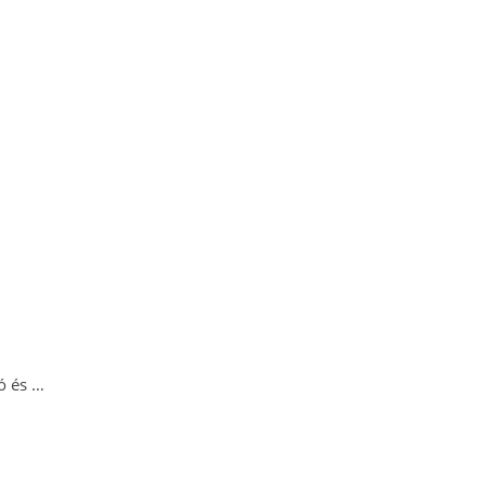
ó és …