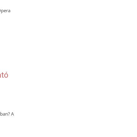
Opera
ató
kban? A