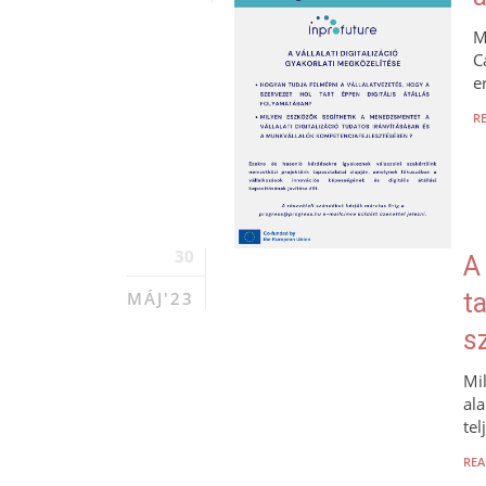
M
C
e
R
30
A
MÁJ'23
t
s
Mi
al
tel
REA