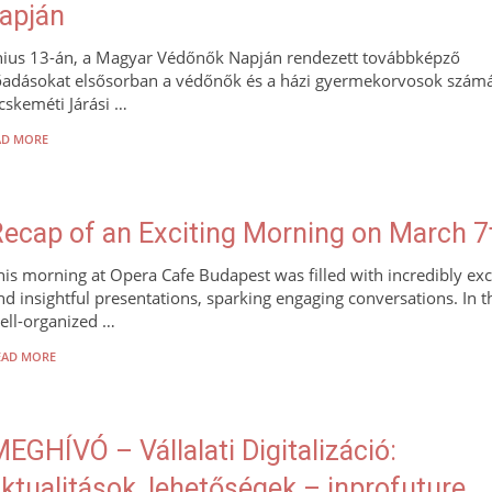
apján
nius 13-án, a Magyar Védőnők Napján rendezett továbbképző
őadásokat elsősorban a védőnők és a házi gyermekorvosok számá
cskeméti Járási …
AD MORE
ecap of an Exciting Morning on March 7
his morning at Opera Cafe Budapest was filled with incredibly exc
nd insightful presentations, sparking engaging conversations. In t
ell-organized …
EAD MORE
EGHÍVÓ – Vállalati Digitalizáció:
ktualitások, lehetőségek – inprofuture