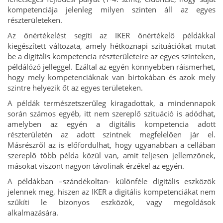
kompetenciája jelenleg milyen szinten áll az egyes
részterületeken.
Az önértékelést segíti az IKER önértékelő példákkal
kiegészített változata, amely hétköznapi szituációkat mutat
be a digitális kompetencia részterületeire az egyes szinteken,
példálózó jelleggel. Ezáltal az egyén könnyebben ráismerhet,
hogy mely kompetenciáknak van birtokában és azok mely
szintre helyezik őt az egyes területeken.
A példák természetszerűleg kiragadottak, a mindennapok
során számos egyéb, itt nem szereplő szituáció is adódhat,
amelyben az egyén a digitális kompetencia adott
részterületén az adott szintnek megfelelően jár el.
Másrészről az is előfordulhat, hogy ugyanabban a cellában
szereplő több példa közül van, amit teljesen jellemzőnek,
másokat viszont nagyon távolinak érzékel az egyén.
A példákban –szándékoltan- különféle digitális eszközök
jelennek meg, hiszen az IKER a digitális kompetenciákat nem
szűkíti le bizonyos eszközök, vagy megoldások
alkalmazására.