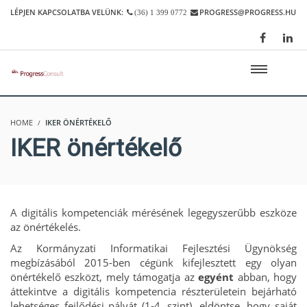
LÉPJEN KAPCSOLATBA VELÜNK:
PROGRESS@PROGRESS.HU
(36) 1 399 0772
HOME
IKER ÖNÉRTÉKELŐ
IKER önértékelő
A digitális kompetenciák mérésének legegyszerűbb eszköze
az önértékelés.
Az Kormányzati Informatikai Fejlesztési Ügynökség
megbízásából 2015-ben cégünk kifejlesztett egy olyan
önértékelő eszközt, mely támogatja az
egyént
abban, hogy
áttekintve a digitális kompetencia részterületein bejárható
lehetséges fejlődési pályát (1-4. szint), eldöntse, hogy saját